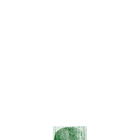
er conubia nostra.
enean sollicitudin, lorem quis bibendum auctor. nibh vel velit auc
tor aliquet. Aenean sollicitudin, lorem quis.
io tincidunt auctor a ornare odio. Sed non mauris vitae erat c
 litora torquent per conubia nostra.
io tincidunt auctor a ornare odio. Sed non mauris vitae erat c
 litora torquent per conubia nostra.
n sollicitudin, lorem quis bibendum auctor. nibh vel velit auctor 
 Aenean sollicitudin, lorem quis.
io tincidunt auctor a ornare odio. Sed non mauris vitae erat c
 litora torquent per conubia nostra.